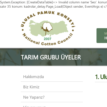
System.Exception: [CreateDataTable]=> Invalid column name 'Seo'. konum: 
satır 35 konum: kadrolar_detay.Page_Load(Object sender, EventArgs e) c:\v
M
H
TARIM GRUBU ÜYELER
1. Ul
Hakkımızda
Biz Kimiz
Ne Yaparız?