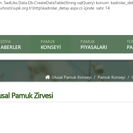
SadLibs.Data.Db.CreateDataTable(String sqlQuery) konum: kadrolar_detay.Ic
hosts\upk.org.tr\http\kadrolar_detay.aspx.cs içinde: satır 14
EDYA
PAMUK
PAMUK
TÜ
ABERLER
KONSEYI
PIYASALARI
P
Ulusal Pamuk Konseyi
Pamuk Konseyi
usal Pamuk Zirvesi