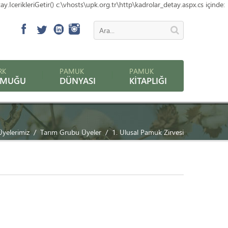
erikleriGetir() c:\vhosts\upk.org.tr\http\kadrolar_detay.aspx.cs içinde:
RK
PAMUK
PAMUK
AMUĞU
DÜNYASI
KITAPLIĞI
Üyelerimiz
Tarım Grubu Üyeler
1. Ulusal Pamuk Zirvesi