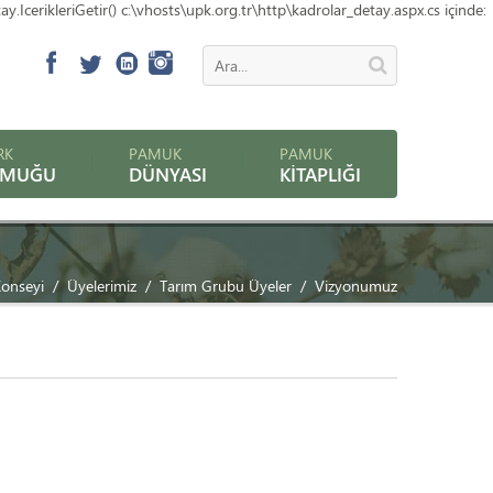
erikleriGetir() c:\vhosts\upk.org.tr\http\kadrolar_detay.aspx.cs içinde:
RK
PAMUK
PAMUK
AMUĞU
DÜNYASI
KITAPLIĞI
onseyi
Üyelerimiz
Tarım Grubu Üyeler
Vizyonumuz