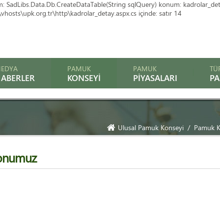
SadLibs.Data.Db.CreateDataTable(String sqlQuery) konum: kadrolar_detay.Ic
hosts\upk.org.tr\http\kadrolar_detay.aspx.cs içinde: satır 14
EDYA
PAMUK
PAMUK
TÜ
ABERLER
KONSEYI
PIYASALARI
P
Ulusal Pamuk Konseyi
Pamuk K
onumuz