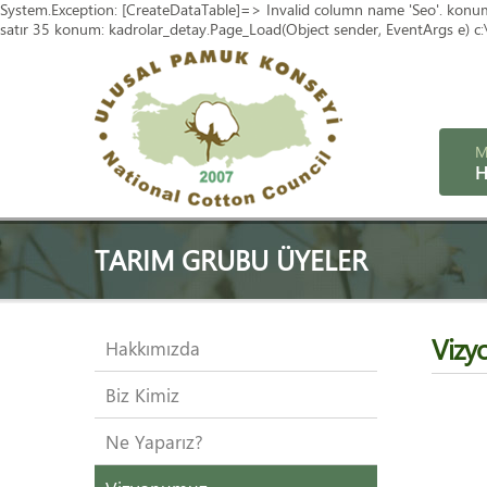
System.Exception: [CreateDataTable]=> Invalid column name 'Seo'. konum: 
satır 35 konum: kadrolar_detay.Page_Load(Object sender, EventArgs e) c:\v
M
H
TARIM GRUBU ÜYELER
Vizy
Hakkımızda
Biz Kimiz
Ne Yaparız?