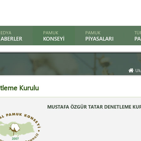
EDYA
PAMUK
PAMUK
TÜ
ABERLER
KONSEYI
PIYASALARI
P
Ul
tleme Kurulu
MUSTAFA ÖZGÜR TATAR DENETLEME KUR