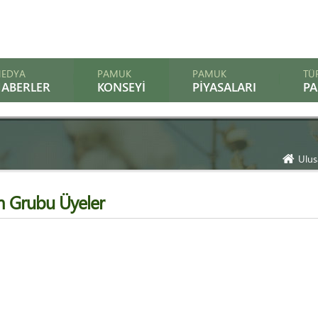
EDYA
PAMUK
PAMUK
TÜ
ABERLER
KONSEYI
PIYASALARI
P
Ulus
m Grubu Üyeler