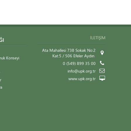
İLETIŞIM
ĞI
Ata Mahallesi 738 Sokak No:2
Kat:5 / 506 Efeler Aydın
muk Konseyi
0 (549) 899 35 00
info@upk.org.tr
r
www.upk.org.tr
r
ya