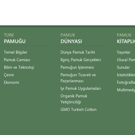
TÜRK
PAMUK
PAMUK
PAMUĞU
DÜNYASI
KITAPLI
Temel Bilgiler
Dünya Pamuk Tarihi
Yayınlar
Pamuk Camiası
İlginç Pamuk Gerçekleri
Ulusal Pa
Bilim ve Teknoloji
Pamuğun İşlenmesi
Sunular
Çevre
Pamuğun Ticareti ve
İstatistikle
Pazarlanması
Ekonomi
Fotoğrafla
İyi Pamuk Uygulamaları
Multimed
Organik Pamuk
Yetiştiriciliği
GMO Turkish Cotton