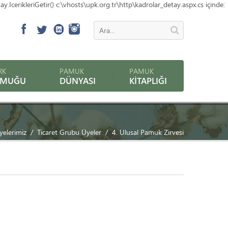
erikleriGetir() c:\vhosts\upk.org.tr\http\kadrolar_detay.aspx.cs içinde:
RK
PAMUK
PAMUK
AMUĞU
DÜNYASI
KITAPLIĞI
yelerimiz
Ticaret Grubu Üyeler
4. Ulusal Pamuk Zirvesi