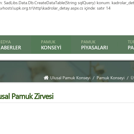
SadLibs.Data.Db.CreateDataTable(String sqlQuery) konum: kadrolar_detay.Ic
hosts\upk.org.tr\http\kadrolar_detay.aspx.cs içinde: satır 14
EDYA
PAMUK
PAMUK
TÜ
ABERLER
KONSEYI
PIYASALARI
P
Ulusal Pamuk Konseyi
Pamuk Konseyi
Ü
usal Pamuk Zirvesi