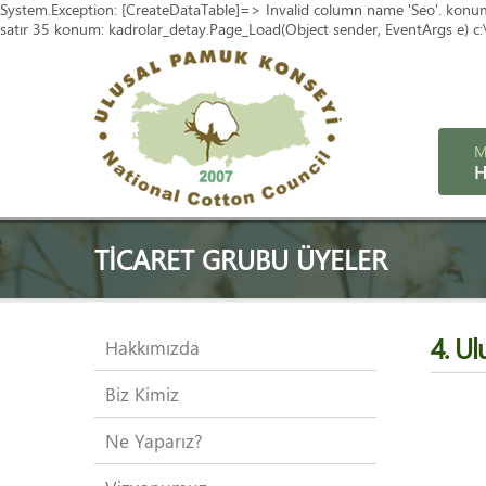
System.Exception: [CreateDataTable]=> Invalid column name 'Seo'. konum: 
satır 35 konum: kadrolar_detay.Page_Load(Object sender, EventArgs e) c:\v
M
H
TICARET GRUBU ÜYELER
4. Ul
Hakkımızda
Biz Kimiz
Ne Yaparız?